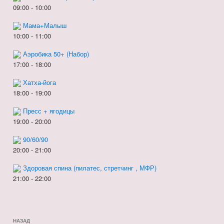
09:00
-
10:00
Мама+Малыш
10:00
-
11:00
Аэробика 50+ (Набор)
17:00
-
18:00
Хатха-йога
18:00
-
19:00
Пресс + ягодицы
19:00
-
20:00
90/60/90
20:00
-
21:00
Здоровая спина (пилатес, стретчинг , МФР)
21:00
-
22:00
Навигация
Предыдущая
НАЗАД