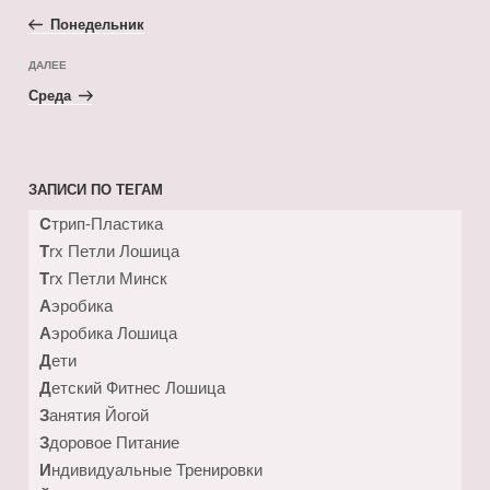
по
запись:
Понедельник
записям
Следующая
ДАЛЕЕ
запись
Среда
ЗАПИСИ ПО ТЕГАМ
Cтрип-Пластика
Trx Петли Лошица
Trx Петли Минск
Аэробика
Аэробика Лошица
Дети
Детский Фитнес Лошица
Занятия Йогой
Здоровое Питание
Индивидуальные Тренировки