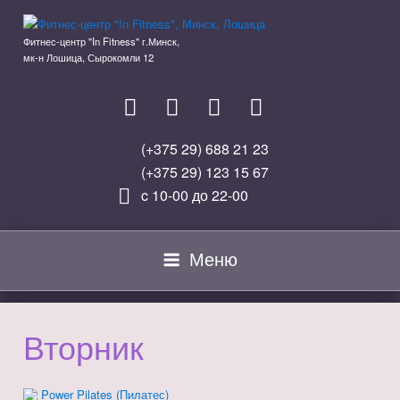
Перейти
к
Фитнес-центр "In Fitness" г.Минск,
содержимому
мк-н Лошица, Сырокомли 12
(+375 29) 688 21 23
(+375 29) 123 15 67
c 10-00 до 22-00
Меню
Вторник
Power Pilates (Пилатес)