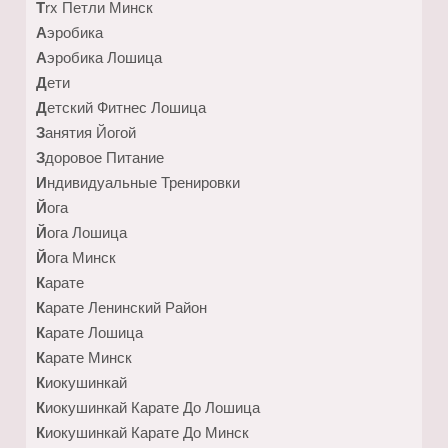
Trx Петли Минск
Аэробика
Аэробика Лошица
Дети
Детский Фитнес Лошица
Занятия Йогой
Здоровое Питание
Индивидуальные Тренировки
Йога
Йога Лошица
Йога Минск
Карате
Карате Ленинский Район
Карате Лошица
Карате Минск
Киокушинкай
Киокушинкай Карате До Лошица
Киокушинкай Карате До Минск