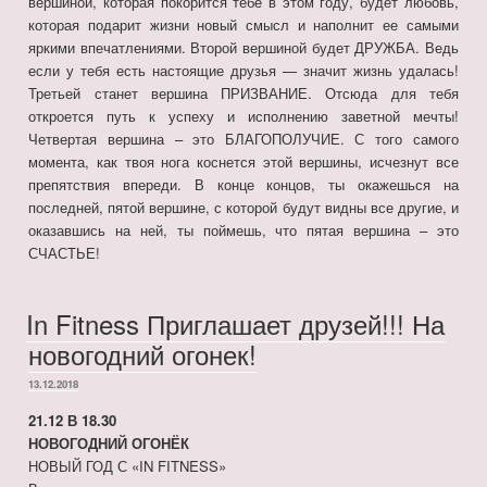
вершиной, которая покорится тебе в этом году, будет любовь,
которая подарит жизни новый смысл и наполнит ее самыми
яркими впечатлениями. Второй вершиной будет ДРУЖБА. Ведь
если у тебя есть настоящие друзья — значит жизнь удалась!
Третьей станет вершина ПРИЗВАНИЕ. Отсюда для тебя
откроется путь к успеху и исполнению заветной мечты!
Четвертая вершина – это БЛАГОПОЛУЧИЕ. С того самого
момента, как твоя нога коснется этой вершины, исчезнут все
препятствия впереди. В конце концов, ты окажешься на
последней, пятой вершине, с которой будут видны все другие, и
оказавшись на ней, ты поймешь, что пятая вершина – это
СЧАСТЬЕ!
In Fitness Приглашает друзей!!! На
новогодний огонек!
ОПУБЛИКОВАНО
13.12.2018
21.12 В 18.30
НОВОГОДНИЙ ОГОНЁК
НОВЫЙ ГОД С «IN FITNESS»