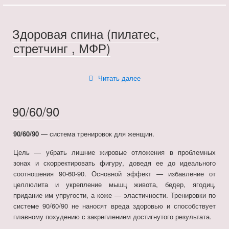
Здоровая спина (пилатес,
стретчинг , МФР)
«Здоровая
Читать далее
спина
(пилатес,
стретчинг
90/60/90
,
МФР)»
90/60/90
— система тренировок для женщин.
Цель — убрать лишние жировые отложения в проблемных
зонах и скорректировать фигуру, доведя ее до идеального
соотношения 90-60-90. Основной эффект — избавление от
целлюлита и укрепление мышц живота, бедер, ягодиц,
придание им упругости, а коже — эластичности. Тренировки по
системе 90/60/90 не наносят вреда здоровью и способствует
плавному похудению с закреплением достигнутого результата.