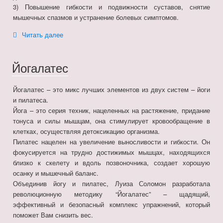
3) Повышение гибкости и подвижности суставов, снятие
мышечных спазмов и устранение болевых симптомов.
«Здоровый
Читать далее
позвоночник»
Йогалатес
Йогалатес – это микс лучших элементов из двух систем – йоги
и пилатеса.
Йога – это серия техник, нацеленных на растяжение, придание
тонуса и силы мышцам, она стимулирует кровообращение в
клетках, осуществляя детоксикацию организма.
Пилатес нацелен на увеличение выносливости и гибкости. Он
фокусируется на трудно достижимых мышцах, находящихся
близко к скелету и вдоль позвоночника, создает хорошую
осанку и мышечный баланс.
Объединив йогу и пилатес, Луиза Соломон разработала
революционную методику “Йогалатес” – щадящий,
эффективный и безопасный комплекс упражнений, который
поможет Вам снизить вес.