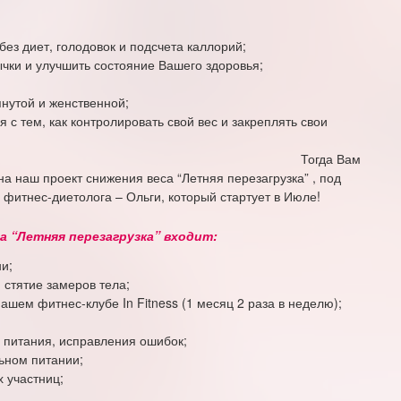
без диет, голодовок и подсчета каллорий;
чки и улучшить состояние Вашего здоровья;
янутой и женственной;
я с тем, как контролировать свой вес и закреплять свои
ультаты.
да Вам
 наш проект снижения веса “Летняя перезагрузка” , под
 фитнес-диетолога – Ольги, который стартует в Июле!
еса “Летняя перезагрузка” входит:
и;
 стятие замеров тела;
ашем фитнес-клубе In Fitness (1 месяц 2 раза в неделю);
;
 питания, исправления ошибок;
ьном питании;
х участниц;