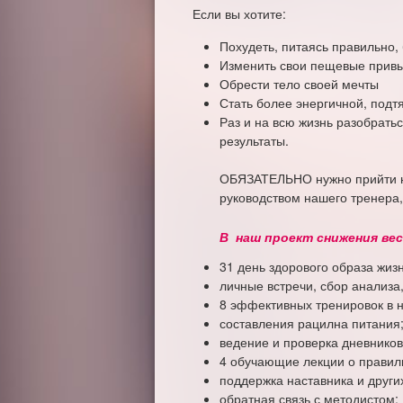
Если вы хотите:
Похудеть, питаясь правильно, 
Изменить свои пещевые привы
Обрести тело своей мечты
Стать более энергичной, подт
Раз и на всю жизнь разобратьс
рез
Тог
ОБЯЗАТЕЛЬНО нужно прийти на
руководством нашего тренера,
В наш проект снижения в
31 день здорового образа жизн
личные встречи, сбор анализа,
8 эффективных тренировок в н
составления рацилна питания
ведение и проверка дневников
4 обучающие лекции о правил
поддержка наставника и други
обратная связь с методистом;