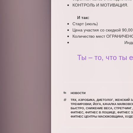
КОНТРО
И так:
Старт (июль)
Цена участия со скидкой 90,00 
Количество мест ОГРАНИЧЕНО 
Инди
Ты – то, что ты 
РУБРИКИ
НОВОСТИ
МЕТКИ
TRX
,
АЭРОБИКА
,
ДИЕТОЛОГ
,
ЖЕНСКИЙ З
ТРЕНИРОВКИ
,
ЙОГА
,
КАЧАЛКА МАЯКОВС
БЫСТРО
,
СНИЖЕНИЕ ВЕСА
,
СТРЕТЧИНГ
ФИТНЕС
,
ФИТНЕС В ЛОШИЦЕ
,
ФИТНЕС 
ФИТНЕС ЦЕНТРЫ МАСЮКОВЩИНА
,
ХУДЕ