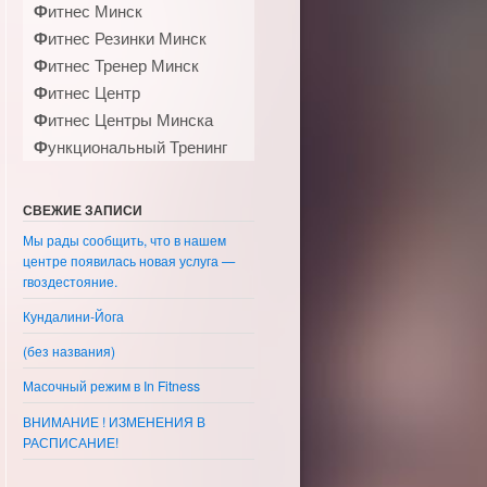
Фитнес Минск
Фитнес Резинки Минск
Фитнес Тренер Минск
Фитнес Центр
Фитнес Центры Минска
Функциональный Тренинг
СВЕЖИЕ ЗАПИСИ
Мы рады сообщить, что в нашем
центре появилась новая услуга —
гвоздестояние.
Кундалини-Йога
(без названия)
Масочный режим в In Fitness
ВНИМАНИЕ ! ИЗМЕНЕНИЯ В
РАСПИСАНИЕ!