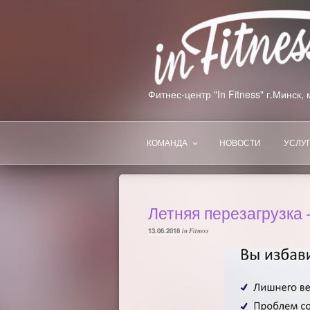
Перейти
к
содержимому
Фитнес-центр "In Fitness" г.Минск
КОМАНДА
НОВОСТИ
УСЛУ
Летняя перезагрузка
ОПУБЛИКОВАНО
13.06.2018
in Fitness