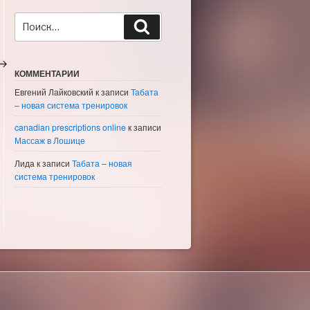
Искать:
Поиск
ледующая
апись
КОММЕНТАРИИ
Евгений Лайковский
к записи
Табата
– новая система тренировок
canadian prescriptions online
к записи
Массаж в Лошице
Лида
к записи
Табата – новая
система тренировок