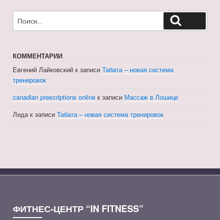
Искать:
Поиск
КОММЕНТАРИИ
Евгений Лайковский
к записи
Табата – новая система
тренировок
canadian prescriptions online
к записи
Массаж в Лошице
Лида
к записи
Табата – новая система тренировок
ФИТНЕС-ЦЕНТР “IN FITNESS”