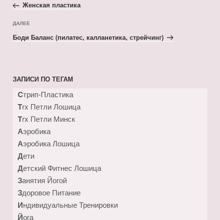
по
запись:
Женская пластика
записям
Следующая
ДАЛЕЕ
запись
Боди Баланс (пилатес, калланетика, стрейчинг)
ЗАПИСИ ПО ТЕГАМ
Cтрип-Пластика
Trx Петли Лошица
Trx Петли Минск
Аэробика
Аэробика Лошица
Дети
Детский Фитнес Лошица
Занятия Йогой
Здоровое Питание
Индивидуальные Тренировки
Йога