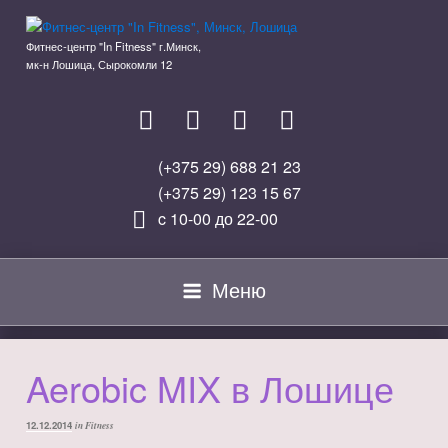
Перейти
к
Фитнес-центр "In Fitness" г.Минск,
содержимому
мк-н Лошица, Сырокомли 12
(+375 29) 688 21 23
(+375 29) 123 15 67
c 10-00 до 22-00
Меню
Aerobic MIX в Лошице
ОПУБЛИКОВАНО
12.12.2014
in Fitness