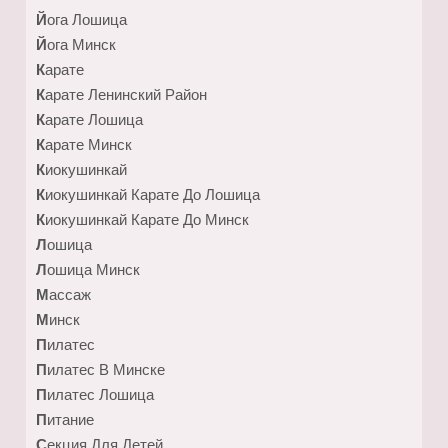
Йога Лошица
Йога Минск
Карате
Карате Ленинский Район
Карате Лошица
Карате Минск
Киокушинкай
Киокушинкай Карате До Лошица
Киокушинкай Карате До Минск
Лошица
Лошица Минск
Массаж
Минск
Пилатес
Пилатес В Минске
Пилатес Лошица
Питание
Секция Для Детей