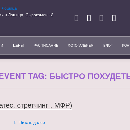
, мк-н Лошица, Сырокомли 12
ГИ
ЦЕНЫ
РАСПИСАНИЕ
ФОТОГАЛЕРЕЯ
БЛОГ
КОН
EVENT TAG:
БЫСТРО ПОХУДЕТ
атес, стретчинг , МФР)
«Здоровая
Читать далее
спина
(пилатес,