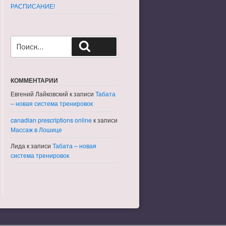
РАСПИСАНИЕ!
Искать:
Поиск
КОММЕНТАРИИ
Евгений Лайковский
к записи
Табата
– новая система тренировок
canadian prescriptions online
к записи
Массаж в Лошице
Лида
к записи
Табата – новая
система тренировок