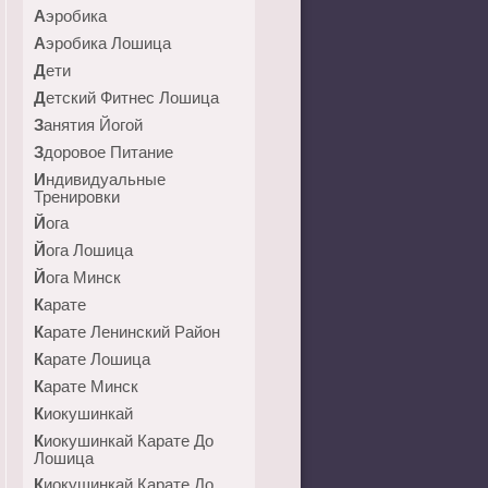
Аэробика
Аэробика Лошица
Дети
Детский Фитнес Лошица
Занятия Йогой
Здоровое Питание
Индивидуальные
Тренировки
Йога
Йога Лошица
Йога Минск
Карате
Карате Ленинский Район
Карате Лошица
Карате Минск
Киокушинкай
Киокушинкай Карате До
Лошица
Киокушинкай Карате До