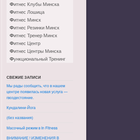
Фитнес Клубы Минска
Фитнес Лошица
Фитнес Минск
Фитнес Резинки Минск
Фитнес Тренер Минск
Фитнес Центр
Фитнес Центры Минска
Функциональный Тренинг
СВЕЖИЕ ЗАПИСИ
Мы рады сообщить, что в нашем
центре появилась новая услуга —
гвоздестояние.
Кундалини-Йога
(без названия)
Масочный режим в In Fitness
ВНИМАНИЕ ! ИЗМЕНЕНИЯ В