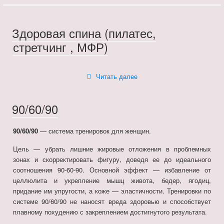
Здоровая спина (пилатес,
стретчинг , МФР)
«Здоровая
Читать далее
спина
(пилатес,
стретчинг
90/60/90
,
МФР)»
90/60/90
— система тренировок для женщин.
Цель — убрать лишние жировые отложения в проблемных
зонах и скорректировать фигуру, доведя ее до идеального
соотношения 90-60-90. Основной эффект — избавление от
целлюлита и укрепление мышц живота, бедер, ягодиц,
придание им упругости, а коже — эластичности. Тренировки по
системе 90/60/90 не наносят вреда здоровью и способствует
плавному похудению с закреплением достигнутого результата.