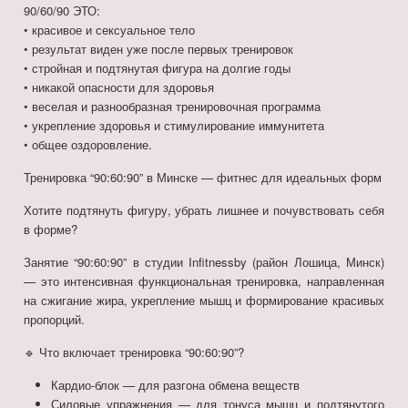
90/60/90 ЭТО:
• красивое и сексуальное тело
• результат виден уже после первых тренировок
• стройная и подтянутая фигура на долгие годы
• никакой опасности для здоровья
• веселая и разнообразная тренировочная программа
• укрепление здоровья и стимулирование иммунитета
• общее оздоровление.
Тренировка “90:60:90” в Минске — фитнес для идеальных форм
Хотите подтянуть фигуру, убрать лишнее и почувствовать себя
в форме?
Занятие “90:60:90” в студии Infitnessby (район Лошица, Минск)
— это интенсивная функциональная тренировка, направленная
на сжигание жира, укрепление мышц и формирование красивых
пропорций.
🔹 Что включает тренировка “90:60:90”?
Кардио-блок — для разгона обмена веществ
Силовые упражнения — для тонуса мышц и подтянутого