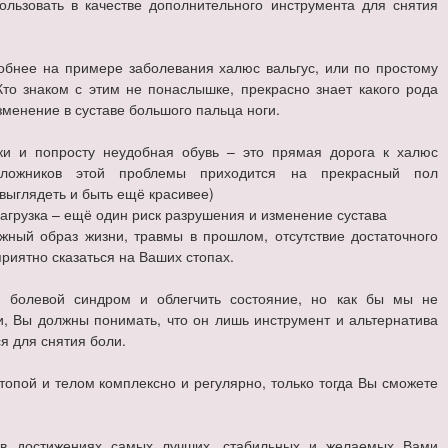
ользовать в качестве дополнительного инструмента для снятия
обнее на примере заболевания халюс вальгус, или по простому
Кто знаком с этим не понаслышке, прекрасно знает какого рода
зменение в суставе большого пальца ноги.
чки и попросту неудобная обувь – это прямая дорога к халюс
заложников этой проблемы приходится на прекрасный пол
выглядеть и быть ещё красивее)
агрузка – ещё один риск разрушения и изменение сустава
жный образ жизни, травмы в прошлом, отсутствие достаточного
риятно сказаться на Ваших стопах.
ь болевой синдром и облегчить состояние, но как бы мы не
и, Вы должны понимать, что он лишь инструмент и альтернатива
я для снятия боли.
опой и телом комплексно и регулярно, только тогда Вы сможете
в достижениях самых лучших, стабильных и желаемых Вами