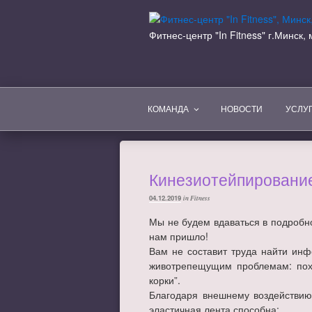
Перейти
к
Фитнес-центр "In Fitness" г.Минск
содержимому
КОМАНДА
НОВОСТИ
УСЛУ
Кинезиотейпировани
ОПУБЛИКОВАНО
04.12.2019
in Fitness
Мы не будем вдаваться в подробнос
нам пришло!
Вам не составит труда найти инф
животрепещущим проблемам: пох
корки”.
Благодаря внешнему воздействию
эластичная лента способна: