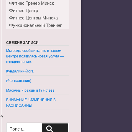
Фитнес Тренер Минск
Фитнес Центр
Фитнес Центры Минска
Функциональный Тренинг
СВЕЖИЕ ЗАПИСИ
Мы рады сообщить, что в нашем
центре появилась новая услуга —
гвоздестояние.
Кундалини-Йога
(без названия)
Масочный режим в In Fitness
ВНИМАНИЕ ! ИЗМЕНЕНИЯ В
РАСПИСАНИЕ!
ледующая
апись
Искать:
Поиск