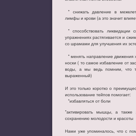
⠀
⠀* снижать давление в межклет
лимфы и крови (а это значит влия
⠀
⠀* способствовать ликвидации 
упражнениях растягивается и сжима
со шрамами для улучшения их эсте
⠀
⠀* менять направление движения ж
носки ( то самое избавление от з
воды, а мы ведь помним, что 
выраженный)
⠀
И это только коротко о преимущес
использование тейпов помогает:
⠀*избавляться от боли ⠀
*активировать мышцы, а также
сохранению молодости и красоты
⠀
Нами уже упоминалось, что с по