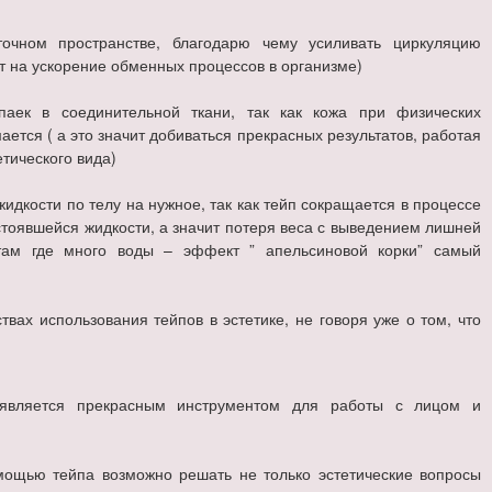
очном пространстве, благодарю чему усиливать циркуляцию
ет на ускорение обменных процессов в организме)
спаек в соединительной ткани, так как кожа при физических
ется ( а это значит добиваться прекрасных результатов, работая
тического вида)
идкости по телу на нужное, так как тейп сокращается в процессе
астоявшейся жидкости, а значит потеря веса с выведением лишней
там где много воды – эффект ” апельсиновой корки” самый
твах использования тейпов в эстетике, не говоря уже о том, что
 является прекрасным инструментом для работы с лицом и
мощью тейпа возможно решать не только эстетические вопросы