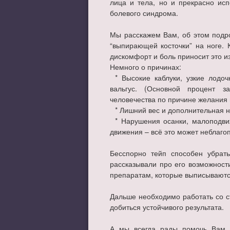
лица и тела, но и прекрасно исп
болевого синдрома.
⠀
Мы расскажем Вам, об этом подр
“выпирающей косточки” на ноге. 
дискомфорт и боль приносит это и
Немного о причинах:
⠀* Высокие каблуки, узкие лодо
вальгус. (Основной процент 
человечества по причине желания 
⠀* Лишний вес и дополнительная н
⠀* Нарушения осанки, малоподви
движения – всё это может неблагоп
⠀
Бесспорно тейп способен убрат
рассказывали про его возможност
препаратам, которые выписываютс
⠀
Дальше необходимо работать со ст
добиться устойчивого результата.
⠀
А мы всегда рады помочь Вам 