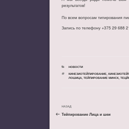
результатов!
⠀
По всем вопросам типирования пиш
Запись по телефону +375 29 688 2
РУБРИКИ
НОВОСТИ
МЕТКИ
КИНЕЗИОТЕЙПИРОВАНИЕ
,
КИНЕЗИОТЕЙ
ЛОШИЦА
,
ТЕЙПИРОВАНИЕ МИНСК
,
ТЕЦЙ
Навигация
Предыдущая
НАЗАД
по
запись:
Тейпирование Лица и шеи
записям