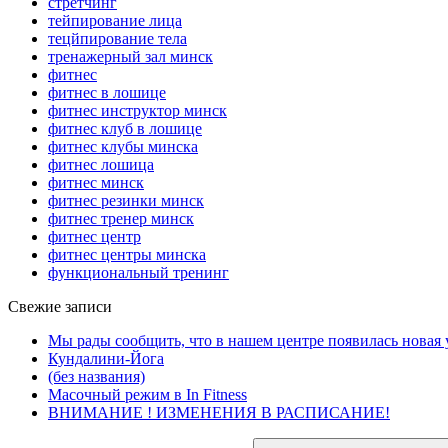
стретчинг
тейпирование лица
тецйпирование тела
тренажерный зал минск
фитнес
фитнес в лошице
фитнес инструктор минск
фитнес клуб в лошице
фитнес клубы минска
фитнес лошица
фитнес минск
фитнес резинки минск
фитнес тренер минск
фитнес центр
фитнес центры минска
функциональный тренинг
Свежие записи
Мы рады сообщить, что в нашем центре появилась новая 
Кундалини-Йога
(без названия)
Масочный режим в In Fitness
ВНИМАНИЕ ! ИЗМЕНЕНИЯ В РАСПИСАНИЕ!