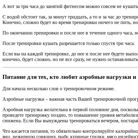
А вот за три часа до занятий фитнесом можно совсем не кушать
С водой обстоит так, за минут тридцать, а то и за час до трени
Конечно, сложно будет во время тренировки ничего не пить, н
По окончании тренировки и после нее в течение одного часа, не
После тренировки кушать разрешается только спустя три часа.
Если вы на каждой тренировке, до нее и после нее будете вып
конечно, будет сложно, но не все сразу, не нужно останавливат
Питание для тех, кто любит аэробные нагрузки и 
Для начала несколько слов о тренировочном режиме.
Аэробные нагрузки – важная часть Вашей тренировочной прогр
Аэробная нагрузка желательна в первой половине дня, поскол
проведете тренировку поздно, то повышение уровня метаболиз
снижена. Если Вы вынуждены тренироваться вечером, постарайт
Что касается питания, то обязательно контролируйте калорийн
яиц, нежирную говядину, рыбу, куриные грудки, мясо индейки