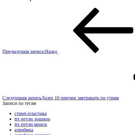
Предыдущая запись:
Назад
Следующая запись
Далее
10 причин завтракать по утрам
Записи по тегам
cтрип-пластика
trx петли лошица
trx петли минск
аэробика