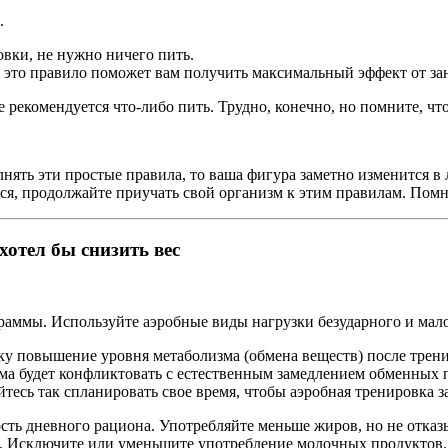
.
ровки, не нужно ничего пить.
о это правило поможет вам получить максимальный эффект от за
 рекомендуется что-либо пить. Трудно, конечно, но помните, что
олнять эти простые правила, то ваша фигура заметно изменится
ься, продолжайте приучать свой организм к этим правилам. Помни
хотел бы снизить вес
аммы. Используйте аэробные виды нагрузки безударного и мало
ьку повышение уровня метаболизма (обмена веществ) после трен
ма будет конфликтовать с естественным замедлением обменных п
есь так спланировать свое время, чтобы аэробная тренировка за
ость дневного рациона. Употребляйте меньше жиров, но не отказ
). Исключите или уменьшите употребление молочных продуктов.