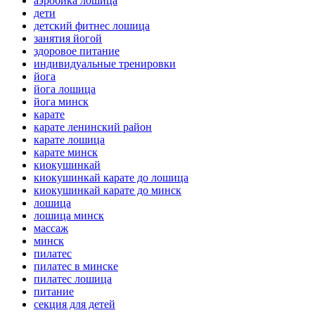
аэробика лошица
дети
детский фитнес лошица
занятия йогой
здоровое питание
индивидуальные тренировки
йога
йога лошица
йога минск
карате
карате ленинский район
карате лошица
карате минск
киокушинкай
киокушинкай карате до лошица
киокушинкай карате до минск
лошица
лошица минск
массаж
минск
пилатес
пилатес в минске
пилатес лошица
питание
секция для детей