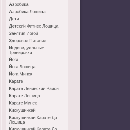
Аэробика
Аэробика Лошица
Дети
Детский Фитнес Лошица
Занятия Йогой
Здоровое Питание
Индивидуальные
Тренировки
Йога
Йога Лошица
Йога Минск
Карате
Карате Ленинский Район
Карате Лошица
Карате Минск
Киокушинкай
Киокушинкай Карате До
Лошица
Киокушинкай Карате До