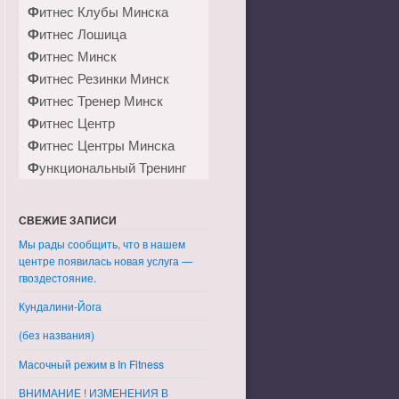
Фитнес Клубы Минска
Фитнес Лошица
Фитнес Минск
Фитнес Резинки Минск
Фитнес Тренер Минск
Фитнес Центр
Фитнес Центры Минска
Функциональный Тренинг
СВЕЖИЕ ЗАПИСИ
Мы рады сообщить, что в нашем
центре появилась новая услуга —
гвоздестояние.
Кундалини-Йога
(без названия)
Масочный режим в In Fitness
ВНИМАНИЕ ! ИЗМЕНЕНИЯ В