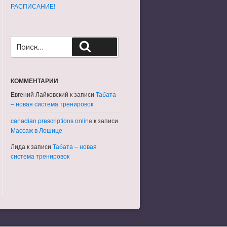
РАСПИСАНИЕ!
Искать:
Поиск
КОММЕНТАРИИ
Евгений Лайковский
к записи
Табата
– новая система тренировок
canadian prescriptions online
к записи
Массаж в Лошице
Лида
к записи
Табата – новая
система тренировок