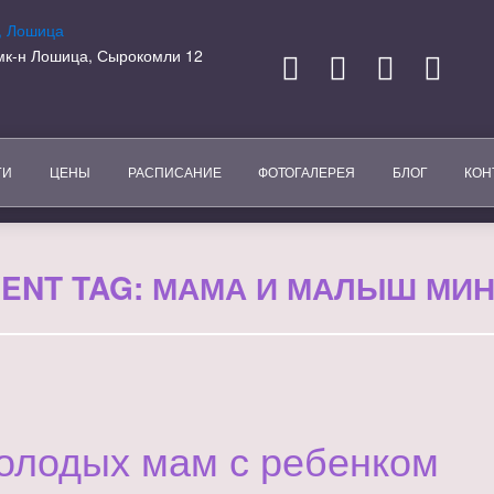
, мк-н Лошица, Сырокомли 12
ГИ
ЦЕНЫ
РАСПИСАНИЕ
ФОТОГАЛЕРЕЯ
БЛОГ
КОН
ENT TAG:
МАМА И МАЛЫШ МИН
олодых мам с ребенком