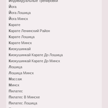
Индивидуальные Тренировки
Йога
Йога Лошица
Йога Минск
Карате
Карате Ленинский Район
Карате Лошица
Карате Минск
Киокушинкай
Киокушинкай Карате До Лошица
Киокушинкай Карате До Минск
Лошица
Лошица Минск
Массаж
Минск
Пилатес
Пилатес В Минске
Пилатес Лошица