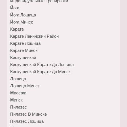
Индивидуальные Тренировки
Йога
Йога Лошица
Йога Минск
Карате
Карате Ленинский Район
Карате Лошица
Карате Минск
Киокушинкай
Киокушинкай Карате До Лошица
Киокушинкай Карате До Минск
Лошица
Лошица Минск
Массаж
Минск
Пилатес
Пилатес В Минске
Пилатес Лошица