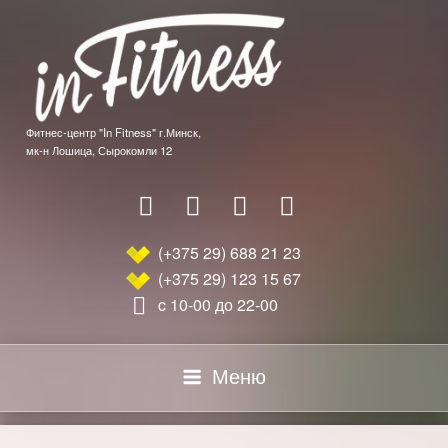
Перейти
к
содержимому
Фитнес-центр "In Fitness" г.Минск,
мк-н Лошица, Сырокомли 12
(+375 29) 688 21 23
(+375 29) 123 15 67
c 10-00 до 22-00
Меню