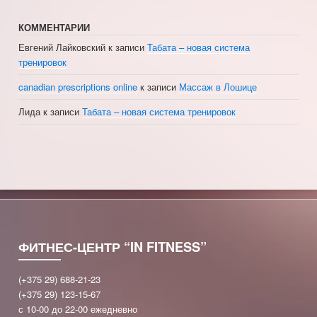
КОММЕНТАРИИ
Евгений Лайковский
к записи
Табата – новая система
тренировок
canadian prescriptions online
к записи
Массаж в Лошице
Лида
к записи
Табата – новая система тренировок
ФИТНЕС-ЦЕНТР “IN FITNESS”
(+375 29) 688-21-23
(+375 29) 123-15-67
с 10-00 до 22-00 ежедневно